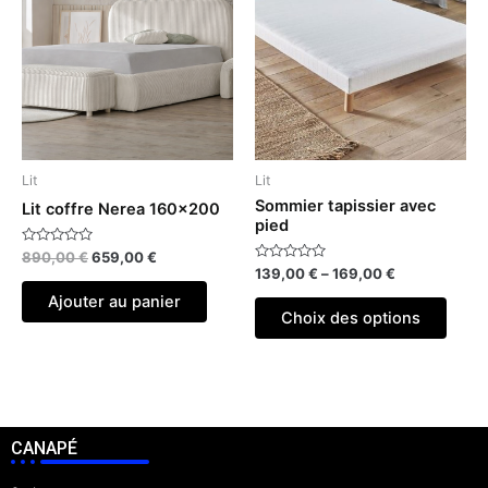
Les
optio
peuv
être
chois
sur
la
Lit
Lit
page
Sommier tapissier avec
Lit coffre Nerea 160×200
pied
du
produ
Note
890,00
€
659,00
€
0
Note
139,00
€
–
169,00
€
sur
0
5
sur
Ajouter au panier
5
Choix des options
CANAPÉ