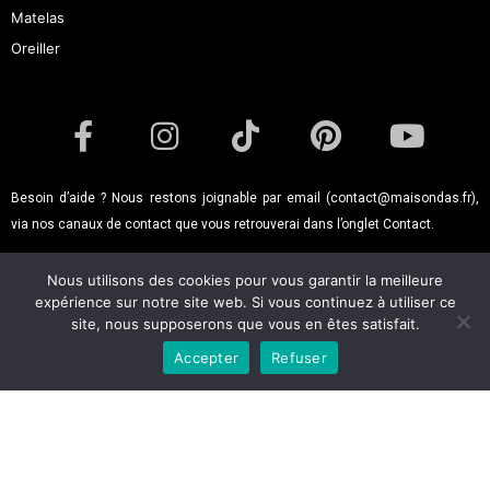
Matelas
Oreiller
F
I
T
P
Y
a
n
i
i
o
c
s
k
n
u
e
t
t
t
t
Besoin d’aide ? Nous restons joignable par email (contact@maisondas.fr),
via nos canaux de contact que vous retrouverai dans l’onglet
b
a
o
e
Contact
u
.
o
g
k
r
b
Nous utilisons des cookies pour vous garantir la meilleure
o
r
e
e
expérience sur notre site web. Si vous continuez à utiliser ce
Aide & Contact
CGV
CGU
k
a
s
site, nous supposerons que vous en êtes satisfait.
-
m
t
Accepter
Refuser
Politique de cookies
Garantie des produits
f
© 2024 Maison d’As - Tous droits réservés